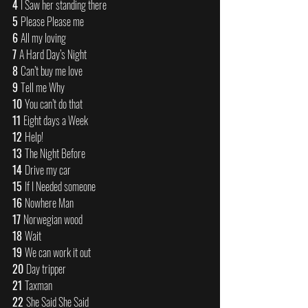
4 
I Saw her standing there 
5 
Please Please me 
6 
All my loving 
7 
A Hard Day’s Night 
8 
Can’t buy me love 
9 
Tell me Why 
10 
You can’t do that 
11 
Eight days a Week 
12 
Help! 
13 
The Night Before 
14 
Drive my car 
15 
If I Needed someone 
16 
Nowhere Man 
17 
Norwegian wood 
18 
Wait 
19 
We can work it out 
20 
Day tripper 
21 
Taxman 
22 
She Said She Said 