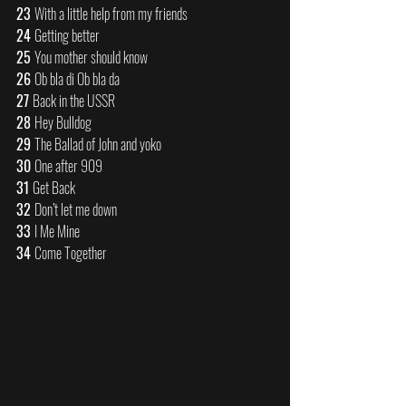
23 
With a little help from my friends 
24 
Getting better 
25 
You mother should know 
26 
Ob bla di Ob bla da 
27 
Back in the USSR 
28 
Hey Bulldog 
29 
The Ballad of John and yoko 
30 
One after 909 
31 
Get Back 
32 
Don’t let me down 
33 
I Me Mine 
34 
Come Together  