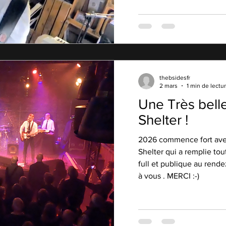
thebsidesfr
2 mars
1 min de lectu
Une Très bell
Shelter !
2026 commence fort avec
Shelter qui a remplie tou
full et publique au rend
à vous . MERCI :-)