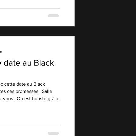
re
e date au Black
 cette date au Black
tes ces promesses . Salle
ez vous . On est boosté grâce