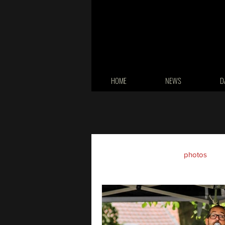
HOME
NEWS
D
All Posts
concert
photos